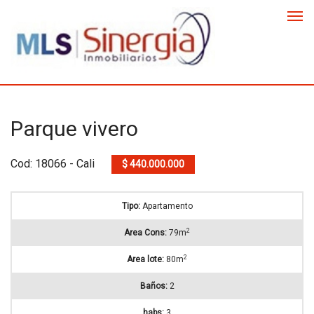
Parque vivero
Cod: 18066 - Cali
$ 440.000.000
Tipo:
Apartamento
2
Area Cons:
79m
2
Area lote:
80m
Baños:
2
habs:
3