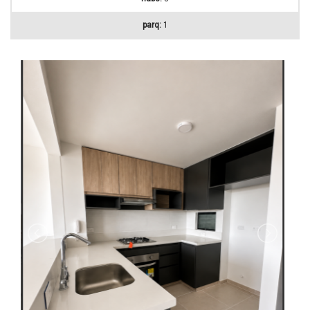
parq:
1