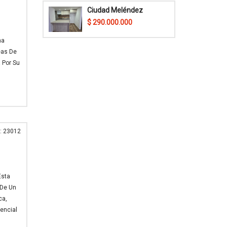
Ciudad Meléndez
$ 290.000.000
na
eas De
 Por Su
: 23012
Esta
 De Un
ca,
encial