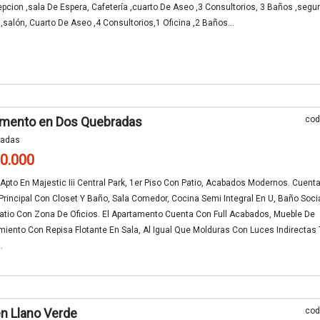
pcion ,sala De Espera, Cafetería ,cuarto De Aseo ,3 Consultorios, 3 Baños ,seg
l ,salón, Cuarto De Aseo ,4 Consultorios,1 Oficina ,2 Baños...
amento en Dos Quebradas
cod
radas
00.000
Apto En Majestic Iii Central Park, 1er Piso Con Patio, Acabados Modernos. Cuent
Principal Con Closet Y Baño, Sala Comedor, Cocina Semi Integral En U, Baño Socia
atio Con Zona De Oficios. El Apartamento Cuenta Con Full Acabados, Mueble De
miento Con Repisa Flotante En Sala, Al Igual Que Molduras Con Luces Indirectas 
.
n Llano Verde
cod