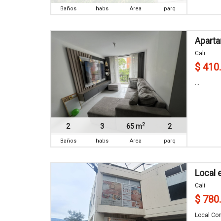
Baños
habs
Area
parq
Aparta
Cali
$ 410
...
2
2
3
65 m
2
Baños
habs
Area
parq
Local
Cali
$ 780
Local Com