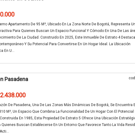
00.000
erno Apartamento De 95 M², Ubicado En La Zona Norte De Bogotá, Representa U
tractiva Para Quienes Buscan Un Espacio Funcional Y Cómodo En Una De Las ár
cimiento De La Ciudad. Construido En 2025, Este Inmueble De Estrato 4 Destaca
ntemporáneo Y Su Potencial Para Convertirse En Un Hogar Ideal. La Ubicación
ca En U...
en Pasadena
cod
22.438.000
razón De Pasadena, Una De Las Zonas Más Dinámicas De Bogotá, Se Encuentra 
310 M², Un Espacio Que Combina La Funcionalidad De Un Hogar Con El Potencial
Construida En 1985, Esta Propiedad De Estrato 5 Ofrece Una Ubicación Estratégi
ra Quienes Buscan Establecerse En Un Entorno Que Favorece Tanto La Vida Resid
cti...