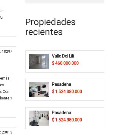
 Un
Su
Propiedades
recientes
: 18297
Valle Del Lili
$ 460.000.000
Además,
Pasadena
nes
$ 1.524.380.000
es Con
diente Y
Pasadena
$ 1.524.380.000
: 23013