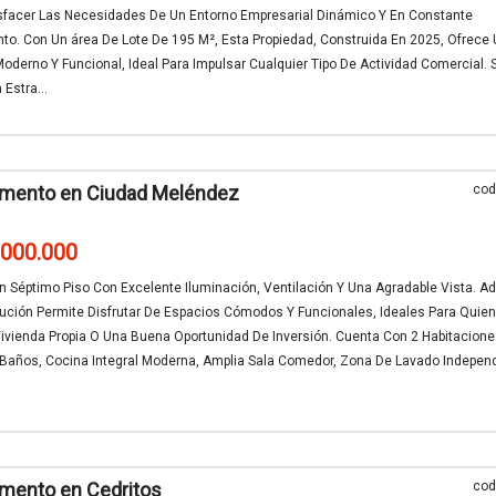
isfacer Las Necesidades De Un Entorno Empresarial Dinámico Y En Constante
to. Con Un área De Lote De 195 M², Esta Propiedad, Construida En 2025, Ofrece
oderno Y Funcional, Ideal Para Impulsar Cualquier Tipo De Actividad Comercial. 
 Estra...
amento en Ciudad Meléndez
cod
.000.000
n Séptimo Piso Con Excelente Iluminación, Ventilación Y Una Agradable Vista. 
bución Permite Disfrutar De Espacios Cómodos Y Funcionales, Ideales Para Quie
ivienda Propia O Una Buena Oportunidad De Inversión. Cuenta Con 2 Habitacion
 Baños, Cocina Integral Moderna, Amplia Sala Comedor, Zona De Lavado Indepen
mento en Cedritos
cod