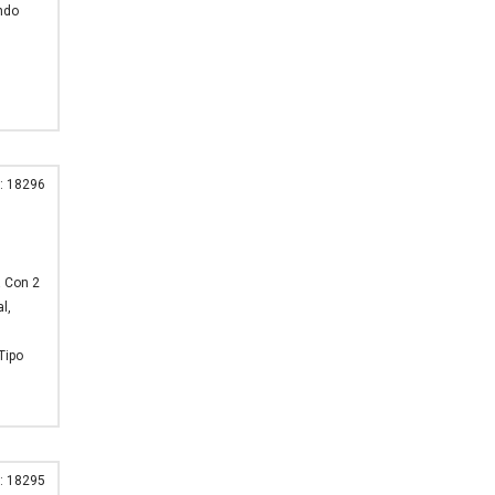
undo
: 18296
a Con 2
l,
Tipo
: 18295