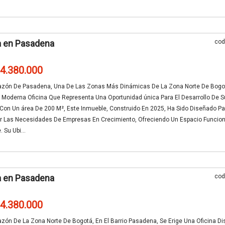
a en Pasadena
cod
24.380.000
razón De Pasadena, Una De Las Zonas Más Dinámicas De La Zona Norte De Bogo
 Moderna Oficina Que Representa Una Oportunidad única Para El Desarrollo De S
Con Un área De 200 M², Este Inmueble, Construido En 2025, Ha Sido Diseñado Pa
er Las Necesidades De Empresas En Crecimiento, Ofreciendo Un Espacio Funcion
 Su Ubi...
a en Pasadena
cod
24.380.000
azón De La Zona Norte De Bogotá, En El Barrio Pasadena, Se Erige Una Oficina D