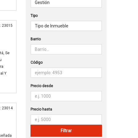
Tipo
: 23015
Barrio
tá, Se
u
Código
ra
al Y
Precio desde
: 23014
Precio hasta
iseñada