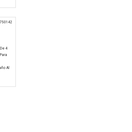
1750142
 De 4
 Para
año Al