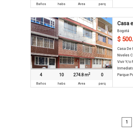
Baños
habs
Area
parq
Casa e
Bogotá
$ 500
Casa De U
Niveles C
Vivir Y/o
Inmediato
2
4
10
274.8 m
0
Parque Pol
Baños
habs
Area
parq
1