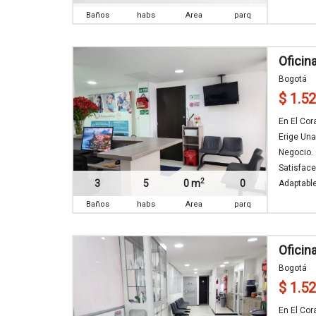
Baños
habs
Area
parq
Oficin
Bogotá
$ 1.5
En El Co
Erige Una
Negocio. 
Satisfac
2
3
5
0 m
0
Adaptable.
Baños
habs
Area
parq
Oficin
Bogotá
$ 1.5
En El Cor