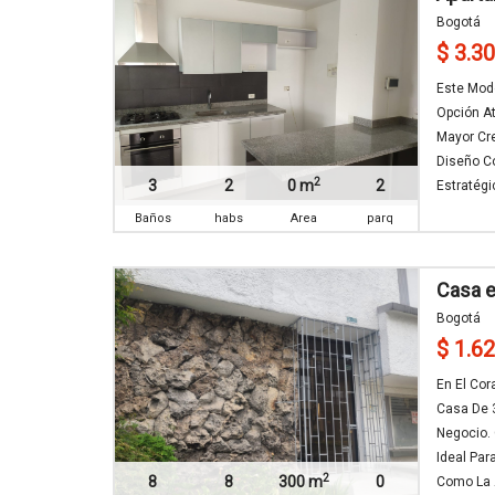
Bogotá
$ 3.3
Este Mod
Opción A
Mayor Cre
Diseño Co
2
3
2
0 m
2
Estratégi
Baños
habs
Area
parq
Casa 
Bogotá
$ 1.6
En El Co
Casa De 
Negocio. 
Ideal Pa
2
8
8
300 m
0
Como La A