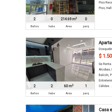
Piso Rece
Piso, Hal
2
2
0
214.69 m
0
Baños
habs
Area
parq
Apart
Dosqueb
$ 1.5
Se Renta 
Alcobas, 
Balcón, P
Entreteni
2
2
2
60 m
1
Cálidas. ..
Baños
habs
Area
parq
Casa e