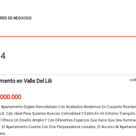
RED DE NEGOCIOS
74
mento en Valle Del Lili
cod
.000.000
 Apartamento Dúplex Remodelado Con Acabados Modernos En Conjunto Residen
 Lili, Cali, Ideal Para Quienes Buscan Comodidad Y Estilo En Un Entorno Tranquilo
d Ofrece Un Diseño Amplio Y Con Diferentes Espacios Que Hace Que Sea Ilumina
o. El Apartamento Cuenta Con Dos Parqueaderos Lineales, El Acceso Al Apartame
ra...