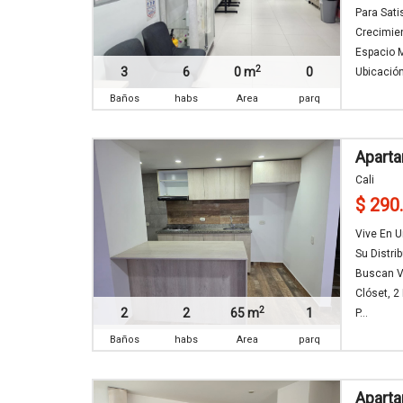
Para Sat
Crecimien
Espacio M
2
3
6
0 m
0
Ubicación
Baños
habs
Area
parq
Apart
Cali
$ 290
Vive En U
Su Distri
Buscan V
Clóset, 2
2
2
2
65 m
1
P...
Baños
habs
Area
parq
Aparta