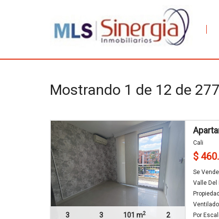
Mostrando 1 de 12 de 27
Aparta
Cali
$ 460
Se Vende
Valle Del
Propieda
Ventilad
2
3
3
101 m
2
Por Escale