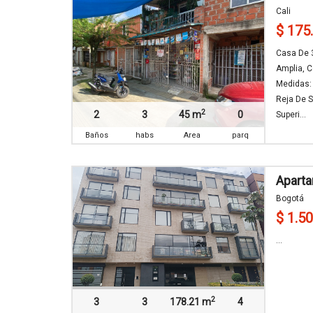
Cali
$ 175
Casa De 3
Amplia, C
Medidas: 
Reja De 
2
2
3
45 m
0
Superi...
Baños
habs
Area
parq
Aparta
Bogotá
$ 1.5
...
2
3
3
178.21 m
4