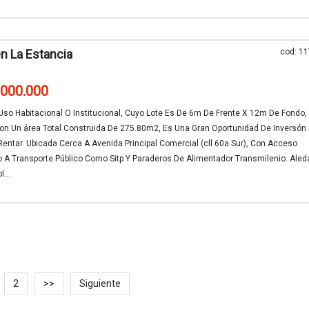
n La Estancia
cod: 1
.000.000
so Habitacional O Institucional, Cuyo Lote Es De 6m De Frente X 12m De Fondo,
on Un área Total Construida De 275.80m2, Es Una Gran Oportunidad De Inversón
 Rentar. Ubicada Cerca A Avenida Principal Comercial (cll 60a Sur), Con Acceso
 A Transporte Público Como Sitp Y Paraderos De Alimentador Transmilenio. Aled
...
2
>>
Siguiente